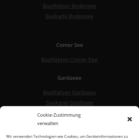
Bootfahren Bodensee
Seekarte Bodensee
Comer See
Bootfahren Comer See
Gardasee
Bootfahren Gardasee
Seekarte Gardasee
Cookie-Zustimmung
verwalten
Sonstiges
Wir verwenden Technologien wie Cookies, um Geräteinformationen zu